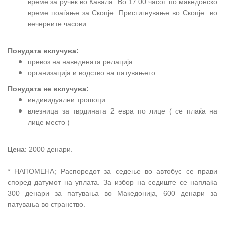
време за ручек во Кавала. Во 17:00 часот по македонско
време поаѓање за Скопје. Пристигнување во Скопје во
вечерните часови.
Понудата вклучува:
превоз на наведената релација
организација и водство на патувањето.
Понудата не вклучува:
индивидуални трошоци
влезница за тврдината 2 евра по лице ( се плаќа на
лице место )
Цена
: 2000 денари.
* НАПОМЕНА; Распоредот за седење во автобус се прави
според датумот на уплата. За избор на седиште се наплаќа
300 денари за патувања во Македонија, 600 денари за
патувања во странство.