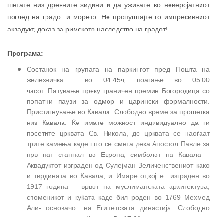
шетате низ древните ѕидини и да уживате во неверојатниот
поглед на градот и морето. Не пропуштајте го импресивниот
аквадукт, доказ за римското наследство на градот!
Програма:
Состанок на групата на паркингот пред Пошта на
железничка во 04:45ч, поаѓање во 05:00
часот.
Патување преку граничен премин Богородица со
попатни паузи за одмор и царински формалности.
Пристигнување во Кавала. Слободно време за прошетка
низ Кавала. Ќе имате можност индивидуално да ги
посетите
црквата Св. Никола, до црквата се наоѓаат
трите камења каде што се смета дека Апостол Павле за
прв пат стапнал во Европа, симболот на Кавала –
Аквадуктот изграден од Сулејман Величенствениот како
и тврдината во Кавала, и Имаретот,кој е изграден во
1917 година – врвот на муслиманската архитектура,
споменикот и куќата каде бил роден во 1769 Мехмед
Али- основачот на Египетската династија
. Слободно