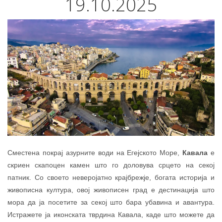
19.10.2025
Сместена покрај азурните води на Егејското Море,
Кавала
е
скриен скапоцен камен што го доловува срцето на секој
патник. Со своето неверојатно крајбрежје, богата историја и
живописна култура, овој живописен град е дестинација што
мора да ја посетите за секој што бара убавина и авантура.
Истражете ја иконската тврдина Кавала, каде што можете да